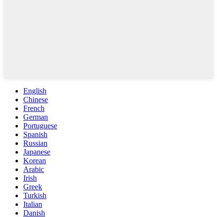
English
Chinese
French
German
Portuguese
Spanish
Russian
Japanese
Korean
Arabic
Irish
Greek
Turkish
Italian
Danish